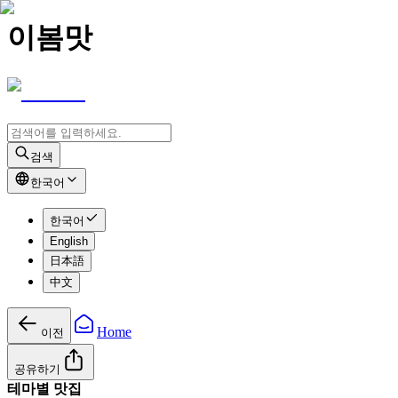
이봄맛
검색
한국어
한국어
English
日本語
中文
Home
이전
공유하기
테마별 맛집