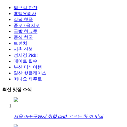
퇴근길 한잔
흑백요리사
강남 핫플
종로 / 을지로
국밥 한그릇
중식 천국
브런치
서촌 산책
성시경 Pick!
데이트 필수
부산 미식여행
일산 핫플레이스
떠나요 제주로
최신 맛집 소식
서울 마포구에서 취향 따라 고르는 한 끼 맛집