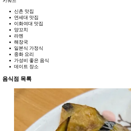
키워드
신촌 맛집
연세대 맛집
이화여대 맛집
양꼬치
라멘
해장국
일본식 가정식
중화 요리
가성비 좋은 음식
데이트 장소
음식점 목록