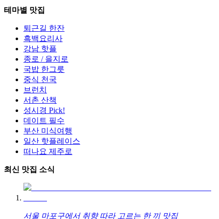
테마별 맛집
퇴근길 한잔
흑백요리사
강남 핫플
종로 / 을지로
국밥 한그릇
중식 천국
브런치
서촌 산책
성시경 Pick!
데이트 필수
부산 미식여행
일산 핫플레이스
떠나요 제주로
최신 맛집 소식
서울 마포구에서 취향 따라 고르는 한 끼 맛집