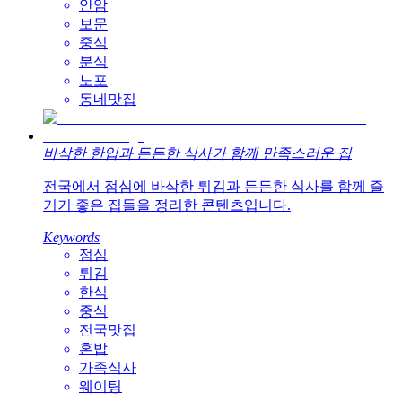
안암
보문
중식
분식
노포
동네맛집
바삭한 한입과 든든한 식사가 함께 만족스러운 집
전국에서 점심에 바삭한 튀김과 든든한 식사를 함께 즐
기기 좋은 집들을 정리한 콘텐츠입니다.
Keywords
점심
튀김
한식
중식
전국맛집
혼밥
가족식사
웨이팅