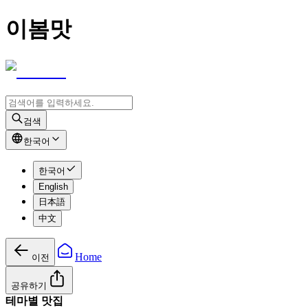
이봄맛
검색
한국어
한국어
English
日本語
中文
Home
이전
공유하기
테마별 맛집