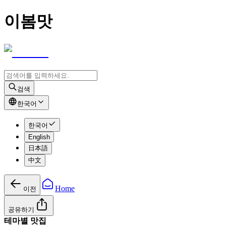
이봄맛
검색
한국어
한국어
English
日本語
中文
Home
이전
공유하기
테마별 맛집