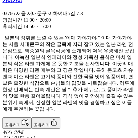
가야가야
03766
서울 서대문구 이화여대5길 7-3
영업시간
11:00
~
20:00
휴식시간
14:50
~
17:00
“일본의 정취를 느낄 수 있는 '이대 가야가야'” 이대 가야가야
는 서울 서대문구의 작은 골목에 자리 잡고 있는 일본 라멘 전
문점으로, 백종원의 골목식당에 소개되어 더욱 유명해진 곳입
니다. 아늑한 일본식 인테리어와 정성 가득한 음식은 마치 일
본의 작은 라멘 가게에 온 듯한 기분을 선사합니다. 이곳의 매
력은 다양한 라멘 메뉴와 그 깊은 맛입니다. 특히 돈코츠 차슈
멘과 미소 라멘은 고기의 풍미와 진한 국물 맛이 일품이며, 면
발은 쫄깃한 식감으로 손님들의 입맛을 사로잡습니다. 하루에
한정 판매되는 반숙 계란은 필수 추가 메뉴로, 그 풍미가 라멘
의 맛을 한층 끌어올립니다. 격식 없이 편안하게 즐길 수 있는
분위기 속에서, 진정한 일본 라멘의 맛을 경험하고 싶은 이들
에게 추천하는 곳입니다.
공유하기
공유하기
위치 안내