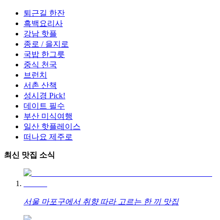
퇴근길 한잔
흑백요리사
강남 핫플
종로 / 을지로
국밥 한그릇
중식 천국
브런치
서촌 산책
성시경 Pick!
데이트 필수
부산 미식여행
일산 핫플레이스
떠나요 제주로
최신 맛집 소식
서울 마포구에서 취향 따라 고르는 한 끼 맛집