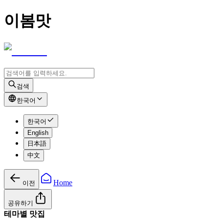
이봄맛
검색
한국어
한국어
English
日本語
中文
Home
이전
공유하기
테마별 맛집