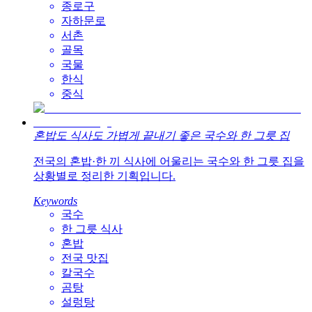
종로구
자하문로
서촌
골목
국물
한식
중식
혼밥도 식사도 가볍게 끝내기 좋은 국수와 한 그릇 집
전국의 혼밥·한 끼 식사에 어울리는 국수와 한 그릇 집을
상황별로 정리한 기획입니다.
Keywords
국수
한 그릇 식사
혼밥
전국 맛집
칼국수
곰탕
설렁탕