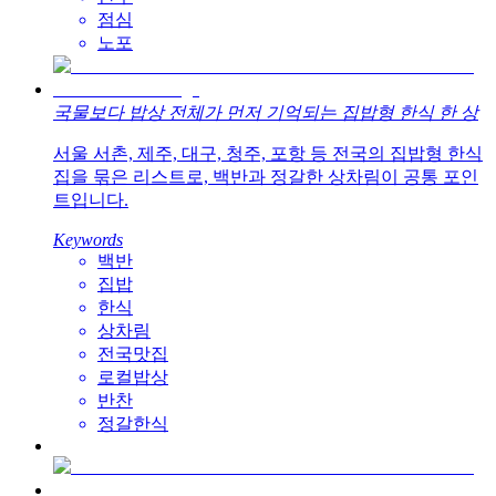
점심
노포
국물보다 밥상 전체가 먼저 기억되는 집밥형 한식 한 상
서울 서촌, 제주, 대구, 청주, 포항 등 전국의 집밥형 한식
집을 묶은 리스트로, 백반과 정갈한 상차림이 공통 포인
트입니다.
Keywords
백반
집밥
한식
상차림
전국맛집
로컬밥상
반찬
정갈한식