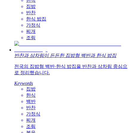
한식
집밥
반찬
한식 밥집
가정식
찌개
조림
반찬과 상차림이 든든한 집밥형 백반과 한식 밥집
전국의 집밥형 백반·한식 밥집을 반찬과 상차림 중심으
로 정리했습니다.
Keywords
집밥
한식
백반
반찬
가정식
찌개
조림
볶음