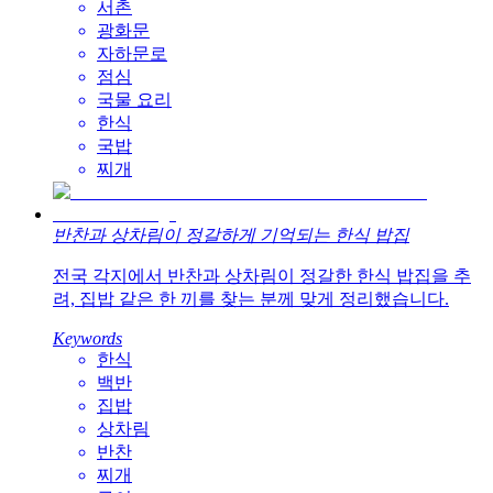
서촌
광화문
자하문로
점심
국물 요리
한식
국밥
찌개
반찬과 상차림이 정갈하게 기억되는 한식 밥집
전국 각지에서 반찬과 상차림이 정갈한 한식 밥집을 추
려, 집밥 같은 한 끼를 찾는 분께 맞게 정리했습니다.
Keywords
한식
백반
집밥
상차림
반찬
찌개