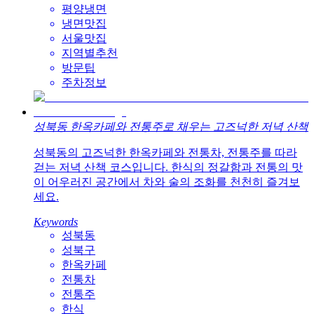
평양냉면
냉면맛집
서울맛집
지역별추천
방문팁
주차정보
성북동 한옥카페와 전통주로 채우는 고즈넉한 저녁 산책
성북동의 고즈넉한 한옥카페와 전통차, 전통주를 따라
걷는 저녁 산책 코스입니다. 한식의 정갈함과 전통의 맛
이 어우러진 공간에서 차와 술의 조화를 천천히 즐겨보
세요.
Keywords
성북동
성북구
한옥카페
전통차
전통주
한식