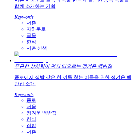
함께 소개하는 기획
Keywords
서촌
자하문로
국물
한식
서촌 산책
푸근한 상차림이 먼저 떠오르는 정겨운 백반집
종로에서 집밥 같은 한 끼를 찾는 이들을 위한 정겨운 백
반집 소개.
Keywords
종로
서울
정겨운 백반집
한식
집밥
서촌