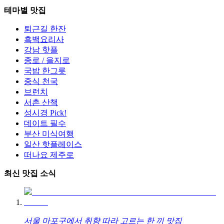
테마별 맛집
퇴근길 한잔
흑백요리사
강남 핫플
종로 / 을지로
국밥 한그릇
중식 천국
브런치
서촌 산책
성시경 Pick!
데이트 필수
부산 미식여행
일산 핫플레이스
떠나요 제주로
최신 맛집 소식
서울 마포구에서 취향 따라 고르는 한 끼 맛집