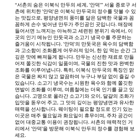
“서촌의 숨은 이북식 만두의 세계, '안덕'” 서울 종로구 서
촌에 위치한 '안덕'은 이북식 만두국의 정수를 맛볼 수 있
는 맛집으로, 평양냉면의 풍미를 닮은 담백한 국물과 꼼
꼼하게 손수 빚어낸 만두가 주인공인 곳입니다. 매장에
들어서면 느껴지는 아늑하고 세련된 분위기 속에서, 이
곳의 인기 메뉴인 만둣국과 소고기 냉국수를 주문하는
즐거움이 시작됩니다. '안덕'의 만둣국은 육수의 담백함
과 고소함이 조화롭게 어우러져 있어, 한 입 먹는 순간 그
깊은 맛에 빠져들게 됩니다. 만두는 신선한 재료로 만들
어져 쫄깃한 식감이 일품이며, 국물의 진한 맛과 완벽한
조화를 이루어냅니다. 특히, 이북식 만두국의 특징인 맑
은 국물은 짜지 않고 깔끔하여 누구나 부담 없이 즐길 수
있습니다. 소고기 냉국수는 시원한 육수와 함께 쫄깃한
면발이 조화를 이루며, 여름철에는 더욱 인기를 끌고 있
습니다. 고명으로 올라간 소고기와 오이, 달걀의 조화가
입맛을 돋우어 주고, 그 맛의 깊이는 평양냉면과 유사한
매력을 선사합니다. 웨이팅이 필요할 정도로 인기 있는
이곳은 매주 월요일과 화요일이 휴무이며, 주차 공간이
없어 대중교통 이용이 권장됩니다. 서촌의 매력적인 거
리에서 '안덕'을 방문해 이북식 만두의 정수를 경험해 보
세요.