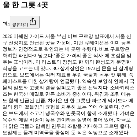
울 한 그릇 4곳
4
공유하기
2026 미쉐린 가이드 서울·부산 비브 구르망 발표에서 서울 신
규 선정지로 언급된 곳들 가운데, 이번 큐레이션은 이미 등록
정보가 안정적으로 확인되는 네 곳만 추렸다. 비브 구르망은
화려한 파인다이닝보다 ‘좋은 가격의 좋은 식사’에 초점을 맞
추는 표식이라, 이 리스트의 장점도 한 끼의 완성도가 분명한
식당을 고르는 데 있다. 3대삼계장인은 1973년 문을 연 삼계탕
집으로, 보도에서는 여러 재료를 우린 국물과 녹두·잣 퓌레, 쑥
페이스트를 더한 삼계탕이 언급됐다. 익숙한 보양식 안에서 국
물의 밀도와 고명의 결을 살펴보기 좋은 선택지다. 소바키리스
즈는 한국산 메밀로 만든 소바가 중심이다. 튀김과 조림 메뉴
도 함께 언급된 만큼, 차가운 면 한 그릇만 빠르게 먹기보다 메
밀의 향과 곁들임의 균형을 차분히 보는 쪽에 어울린다. 안덕
은 보도에서 소고기 냉국수와 만둣국이 함께 소개됐다. 가벼운
육수와 메밀 비중이 높은 면이라는 설명이 붙어 있어, 자극보
다 맑은 국물과 담백한 만두의 조합을 기대하고 고르면 좋다.
오일제는 들깨 미역국을 중심에 둔 작은 식당으로 소개됐다.