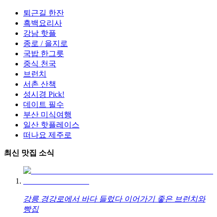
퇴근길 한잔
흑백요리사
강남 핫플
종로 / 을지로
국밥 한그릇
중식 천국
브런치
서촌 산책
성시경 Pick!
데이트 필수
부산 미식여행
일산 핫플레이스
떠나요 제주로
최신 맛집 소식
강릉 경강로에서 바다 들렀다 이어가기 좋은 브런치와
빵집