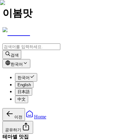
이봄맛
검색
한국어
한국어
English
日本語
中文
Home
이전
공유하기
테마별 맛집