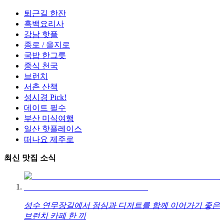
퇴근길 한잔
흑백요리사
강남 핫플
종로 / 을지로
국밥 한그릇
중식 천국
브런치
서촌 산책
성시경 Pick!
데이트 필수
부산 미식여행
일산 핫플레이스
떠나요 제주로
최신 맛집 소식
성수 연무장길에서 점심과 디저트를 함께 이어가기 좋은
브런치 카페 한 끼