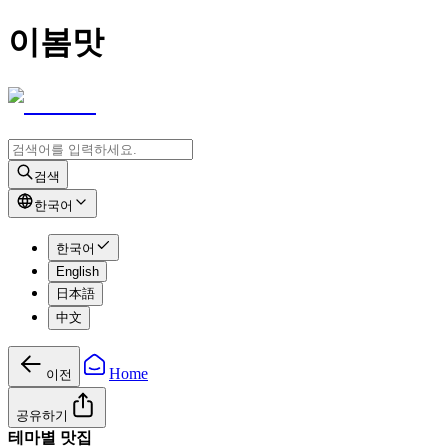
이봄맛
검색
한국어
한국어
English
日本語
中文
Home
이전
공유하기
테마별 맛집