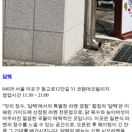
담택
04029
서울 마포구 동교로12안길 51 코람데오빌리지
영업시간
11:30
~
21:00
"맛의 정수, '담택'에서의 특별한 라멘 경험" 합정의 '담택'은 미
쉐린 가이드에 선정된 라멘 전문점으로, 닭 육수와 능이버섯이
어우러진 깔끔한 국물이 매력적인 곳입니다. 이곳은 일본식 라
멘의 정수를 느낄 수 있는 공간으로, 오픈런 후 웨이팅이 긴 만
큼 그 기대를 배가시킵니다. 담택의 메뉴는 기본 시오라멘을