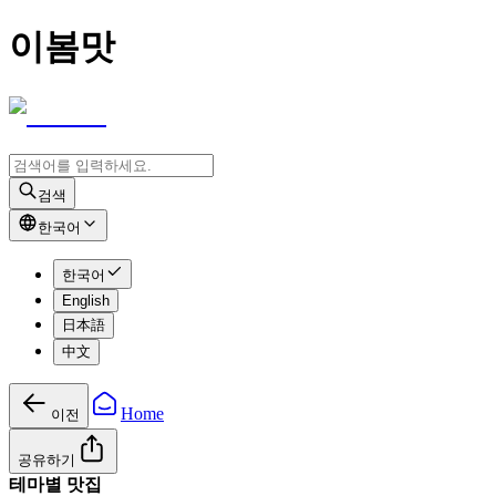
이봄맛
검색
한국어
한국어
English
日本語
中文
Home
이전
공유하기
테마별 맛집