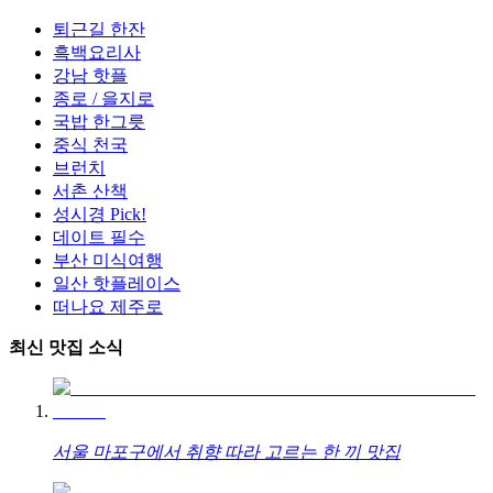
퇴근길 한잔
흑백요리사
강남 핫플
종로 / 을지로
국밥 한그릇
중식 천국
브런치
서촌 산책
성시경 Pick!
데이트 필수
부산 미식여행
일산 핫플레이스
떠나요 제주로
최신 맛집 소식
서울 마포구에서 취향 따라 고르는 한 끼 맛집