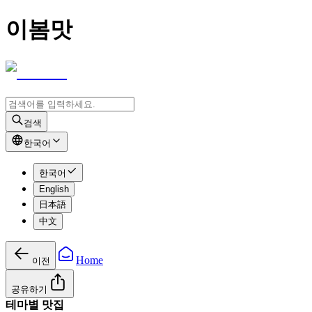
이봄맛
검색
한국어
한국어
English
日本語
中文
Home
이전
공유하기
테마별 맛집