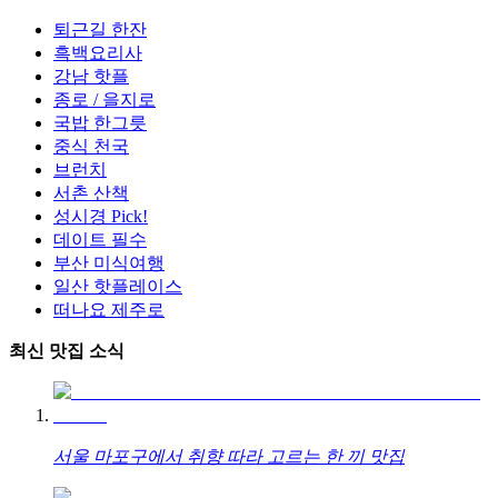
퇴근길 한잔
흑백요리사
강남 핫플
종로 / 을지로
국밥 한그릇
중식 천국
브런치
서촌 산책
성시경 Pick!
데이트 필수
부산 미식여행
일산 핫플레이스
떠나요 제주로
최신 맛집 소식
서울 마포구에서 취향 따라 고르는 한 끼 맛집