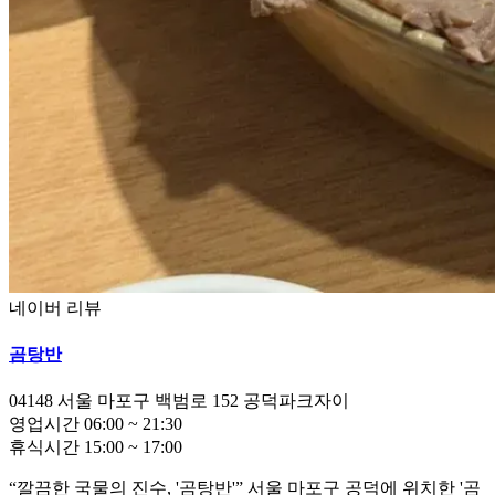
네이버 리뷰
곰탕반
04148
서울 마포구 백범로 152 공덕파크자이
영업시간
06:00
~
21:30
휴식시간
15:00
~
17:00
“깔끔한 국물의 진수, '곰탕반'” 서울 마포구 공덕에 위치한 '곰