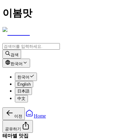
이봄맛
검색
한국어
한국어
English
日本語
中文
Home
이전
공유하기
테마별 맛집