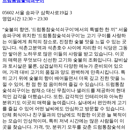
드럼통참숯석쇠구이
05602
서울 송파구 삼학사로19길 3
영업시간
12:30
~
23:30
“숯불의 향연, '드럼통참숯석쇠구이'에서의 특별한 한 끼” 서울
송파구에 위치한 '드럼통참숯석쇠구이'는 고기 구이를 사랑하
는 이들에게 최적의 장소로, 진정한 숯불 맛을 느낄 수 있는 곳
입니다. 석촌고분역과 석촌호수 사이에 자리한 이 식당은 그동
안 쌓아온 노하우로 많은 이들의 사랑을 받고 있습니다. 이곳
의 매력은 무엇보다 신선한 고기와 숯불의 조화입니다. 갈비살
과 토시살은 물론, 삼겹살까지 다양한 메뉴가 준비되어 있으
며, 가격 대비 고기의 품질과 양도 완벽하게 만족시킵니다. 특
히 고기 위에 숯불의 향이 배어들면서 더욱 깊고 진한 맛을 느
낄 수 있어, 한 점 한 점 음미하며 즐길 수 있습니다. 드럼통참
숯석쇠구이는 쌈채소 대신 무침이나 샐러드를 제공하여 현대
적인 감각을 더했습니다. 또한, 감각적인 인테리어와 아늑한
분위기도 이곳의 매력을 높여줍니다. 실내에서 편안하게 고기
를 즐길 수 있어 어떤 날씨에도 안심하고 방문할 수 있습니다.
단체 회식이나 친구들과의 만남에도 적합한 이곳은 늘 북적이
는 모습이 인상적이며, 특히 저녁 시간에는 많은 사람들이 이
곳을 찾습니다. 가격, 맛, 분위기 모두를 갖춘 드럼통참숯석쇠