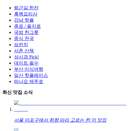
퇴근길 한잔
흑백요리사
강남 핫플
종로 / 을지로
국밥 한그릇
중식 천국
브런치
서촌 산책
성시경 Pick!
데이트 필수
부산 미식여행
일산 핫플레이스
떠나요 제주로
최신 맛집 소식
서울 마포구에서 취향 따라 고르는 한 끼 맛집