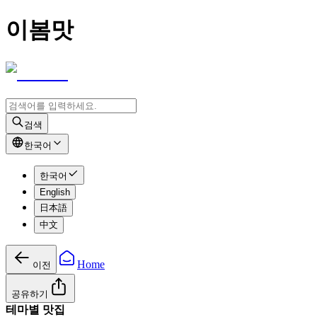
이봄맛
검색
한국어
한국어
English
日本語
中文
Home
이전
공유하기
테마별 맛집