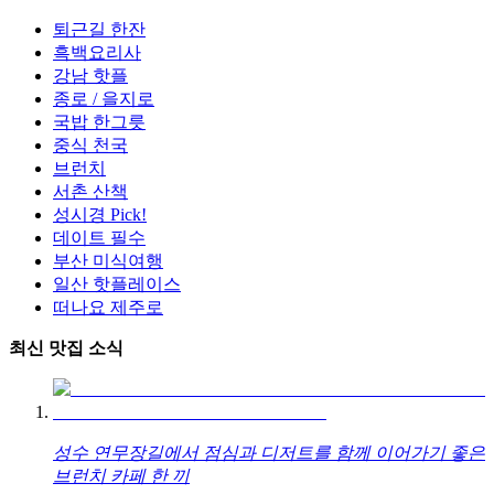
퇴근길 한잔
흑백요리사
강남 핫플
종로 / 을지로
국밥 한그릇
중식 천국
브런치
서촌 산책
성시경 Pick!
데이트 필수
부산 미식여행
일산 핫플레이스
떠나요 제주로
최신 맛집 소식
성수 연무장길에서 점심과 디저트를 함께 이어가기 좋은
브런치 카페 한 끼