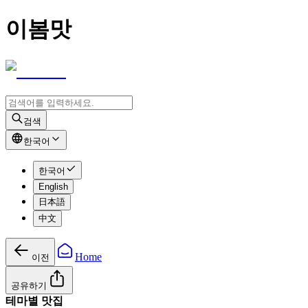
이봄맛
검색
한국어
한국어
English
日本語
中文
Home
이전
공유하기
테마별 맛집