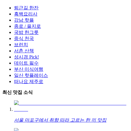
퇴근길 한잔
흑백요리사
강남 핫플
종로 / 을지로
국밥 한그릇
중식 천국
브런치
서촌 산책
성시경 Pick!
데이트 필수
부산 미식여행
일산 핫플레이스
떠나요 제주로
최신 맛집 소식
서울 마포구에서 취향 따라 고르는 한 끼 맛집