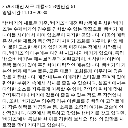
35263
대전 서구 계룡로553번안길 61
영업시간
11:10
~
20:30
”햄버거의 새로운 기준, '버기즈'” 대전 탄방동에 위치한 '버기
즈'는 수제버거의 진수를 경험할 수 있는 맛집으로, 햄버거 매
니아들 사이에서 이미 입소문이 자자한 곳입니다. 이곳의 매력
은 신선한 재료와 독창적인 레시피가 조화를 이루어, 한 입 베
어 물면 고소한 풍미가 입안 가득 퍼진다는 점에서 시작됩니
다. '버기즈'의 메뉴에는 다양한 시그니처 버거가 있으며, 특히
'행오버 버거'는 해쉬브라운과 계란프라이, 바삭한 베이컨이
듬뿍 들어가 있어 푸짐함이 매력적인 메뉴입니다. 햄버거의 기
본인 번과 패티는 물론, 모든 재료가 조화롭게 어우러져 깊은
맛을 자랑합니다. 매장 내부는 아메리칸 스타일로 꾸며져 있어
편안한 분위기 속에서 식사를 즐길 수 있습니다. 셀프바에서는
다양한 소스를 자유롭게 이용할 수 있어, 각자의 취향에 맞춰
감자튀김이나 버거에 곁들여 즐길 수 있는 점도 큰 장점입니
다. 또한, '버기즈'는 영수증 리뷰 이벤트를 진행하여 고객들에
게 작은 혜택을 제공하는 등, 소통을 소중히 여기는 모습이 인
상적입니다. 대전에서 독특하고 맛있는 햄버거를 찾고 있다면,
'버기즈'에서 특별한 한 끼를 경험해 보세요. 당신의 입맛을 사
로잡을 맛이 기다리고 있습니다.