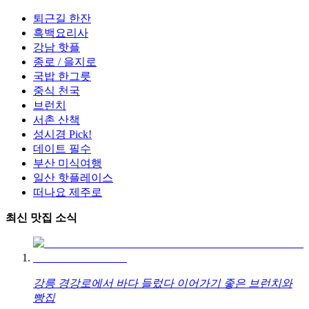
퇴근길 한잔
흑백요리사
강남 핫플
종로 / 을지로
국밥 한그릇
중식 천국
브런치
서촌 산책
성시경 Pick!
데이트 필수
부산 미식여행
일산 핫플레이스
떠나요 제주로
최신 맛집 소식
강릉 경강로에서 바다 들렀다 이어가기 좋은 브런치와
빵집