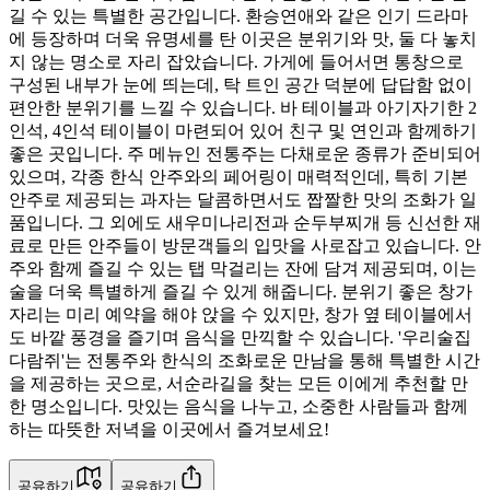
길 수 있는 특별한 공간입니다. 환승연애와 같은 인기 드라마
에 등장하며 더욱 유명세를 탄 이곳은 분위기와 맛, 둘 다 놓치
지 않는 명소로 자리 잡았습니다. 가게에 들어서면 통창으로
구성된 내부가 눈에 띄는데, 탁 트인 공간 덕분에 답답함 없이
편안한 분위기를 느낄 수 있습니다. 바 테이블과 아기자기한 2
인석, 4인석 테이블이 마련되어 있어 친구 및 연인과 함께하기
좋은 곳입니다. 주 메뉴인 전통주는 다채로운 종류가 준비되어
있으며, 각종 한식 안주와의 페어링이 매력적인데, 특히 기본
안주로 제공되는 과자는 달콤하면서도 짭짤한 맛의 조화가 일
품입니다. 그 외에도 새우미나리전과 순두부찌개 등 신선한 재
료로 만든 안주들이 방문객들의 입맛을 사로잡고 있습니다. 안
주와 함께 즐길 수 있는 탭 막걸리는 잔에 담겨 제공되며, 이는
술을 더욱 특별하게 즐길 수 있게 해줍니다. 분위기 좋은 창가
자리는 미리 예약을 해야 앉을 수 있지만, 창가 옆 테이블에서
도 바깥 풍경을 즐기며 음식을 만끽할 수 있습니다. '우리술집
다람쥐'는 전통주와 한식의 조화로운 만남을 통해 특별한 시간
을 제공하는 곳으로, 서순라길을 찾는 모든 이에게 추천할 만
한 명소입니다. 맛있는 음식을 나누고, 소중한 사람들과 함께
하는 따뜻한 저녁을 이곳에서 즐겨보세요!
공유하기
공유하기