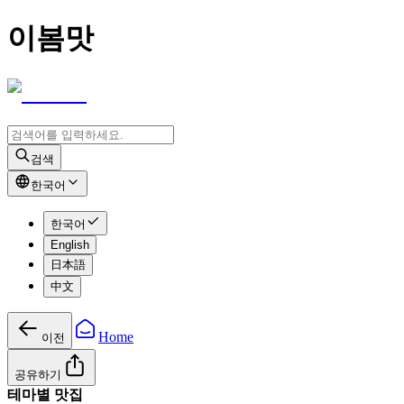
이봄맛
검색
한국어
한국어
English
日本語
中文
Home
이전
공유하기
테마별 맛집