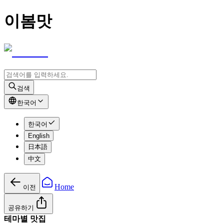
이봄맛
검색
한국어
한국어
English
日本語
中文
Home
이전
공유하기
테마별 맛집