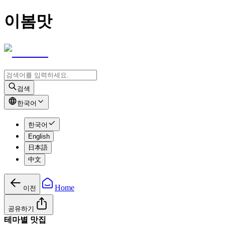
이봄맛
검색
한국어
한국어
English
日本語
中文
Home
이전
공유하기
테마별 맛집