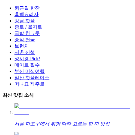
퇴근길 한잔
흑백요리사
강남 핫플
종로 / 을지로
국밥 한그릇
중식 천국
브런치
서촌 산책
성시경 Pick!
데이트 필수
부산 미식여행
일산 핫플레이스
떠나요 제주로
최신 맛집 소식
서울 마포구에서 취향 따라 고르는 한 끼 맛집