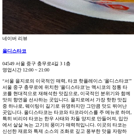
네이버 리뷰
올디스타코
04549
서울 중구 충무로4길 3
1층
영업시간
12:00
~
21:00
“서울 을지로의 이국적인 매력, 타코 핫플레이스 '올디스타코'”
서울 중구 충무로에 위치한 '올디스타코'는 멕시코의 정통 타
코를 현대적으로 재해석한 맛집으로, 이국적인 분위기와 함께
맛의 향연을 선사하는 곳입니다. 을지로에서 가장 핫한 맛집
중 하나로, 웨이팅이 길기로 유명하지만 그만큼 맛도 뛰어난
곳입니다. 올디스타코는 타코와 타코라이스를 주 메뉴로 하며,
특히 비리야 타코는 한우 사태와 차돌 양지로 만들어져, 입안
에서 살살 녹는 고기의 풍미가 매력적입니다. 이곳의 타코는
신선한 재료와 특제 소스의 조화로 깊고 풍부한 맛을 자랑하