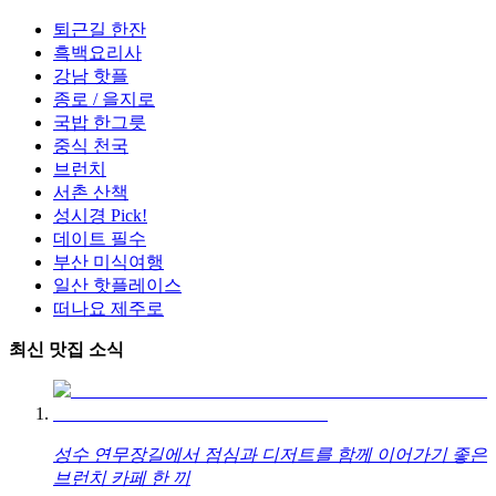
퇴근길 한잔
흑백요리사
강남 핫플
종로 / 을지로
국밥 한그릇
중식 천국
브런치
서촌 산책
성시경 Pick!
데이트 필수
부산 미식여행
일산 핫플레이스
떠나요 제주로
최신 맛집 소식
성수 연무장길에서 점심과 디저트를 함께 이어가기 좋은
브런치 카페 한 끼