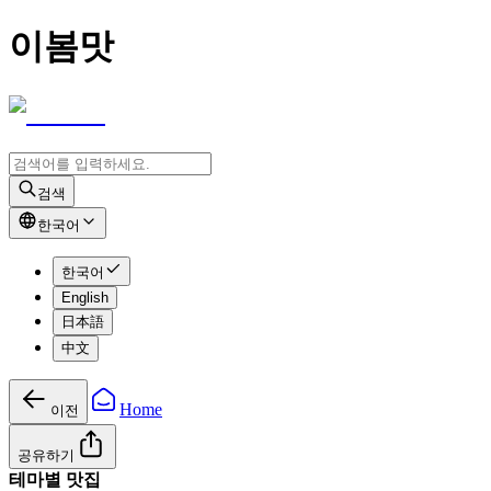
이봄맛
검색
한국어
한국어
English
日本語
中文
Home
이전
공유하기
테마별 맛집