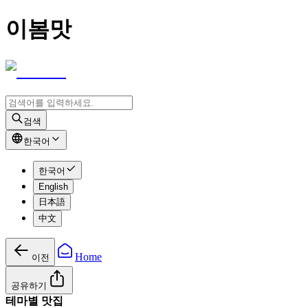
이봄맛
검색
한국어
한국어
English
日本語
中文
Home
이전
공유하기
테마별 맛집