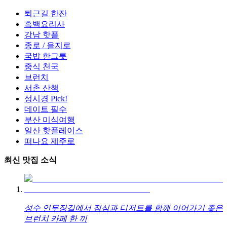
퇴근길 한잔
흑백요리사
강남 핫플
종로 / 을지로
국밥 한그릇
중식 천국
브런치
서촌 산책
성시경 Pick!
데이트 필수
부산 미식여행
일산 핫플레이스
떠나요 제주로
최신 맛집 소식
성수 연무장길에서 점심과 디저트를 함께 이어가기 좋은
브런치 카페 한 끼