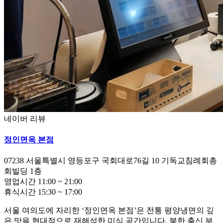
네이버 리뷰
정인면옥 본점
07238
서울특별시 영등포구 국회대로76길 10 기독교침례회총
회빌딩 1층
영업시간
11:00
~
21:00
휴식시간
15:30
~
17:00
서울 여의도에 자리한 ‘정인면옥 본점’은 전통 평양냉면의 깊
은 맛을 현대적으로 재해석한 미식 공간입니다. 북한 출신 부