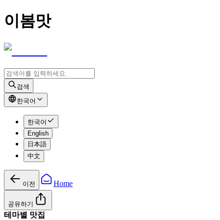
이봄맛
검색
한국어
한국어
English
日本語
中文
Home
이전
공유하기
테마별 맛집