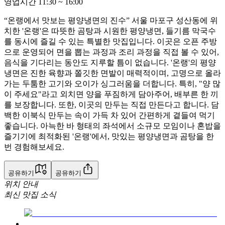
영업시간
11:30
~
16:00
“온랭에서 맛보는 평양냉면의 진수” 서울 마포구 성산동에 위
치한 '온랭'은 따뜻한 곰탕과 시원한 평양냉면, 들기름 막국수
를 동시에 즐길 수 있는 특별한 맛집입니다. 이곳은 오픈 주방
으로 운영되어 면을 뽑는 과정과 조리 과정을 직접 볼 수 있어,
음식을 기다리는 동안도 지루할 틈이 없습니다. '온랭'의 평양
냉면은 진한 육향과 쫄깃한 면발이 매력적이며, 고명으로 올라
가는 두툼한 고기와 오이가 싱그러움을 더합니다. 특히, "양 많
이 주세요"라고 외치면 양을 푸짐하게 담아주어, 배부른 한 끼
를 보장합니다. 또한, 이곳의 만두는 직접 만든다고 합니다. 담
백한 이북식 만두는 속이 가득 차 있어 간편하게 곁들여 먹기
좋습니다. 아늑한 바 형태의 좌석에서 소규모 모임이나 혼밥을
즐기기에 최적화된 '온랭'에서, 맛있는 평양냉면과 곰탕을 한
번 경험해보세요.
공유하기
공유하기
위치 안내
최신 맛집 소식