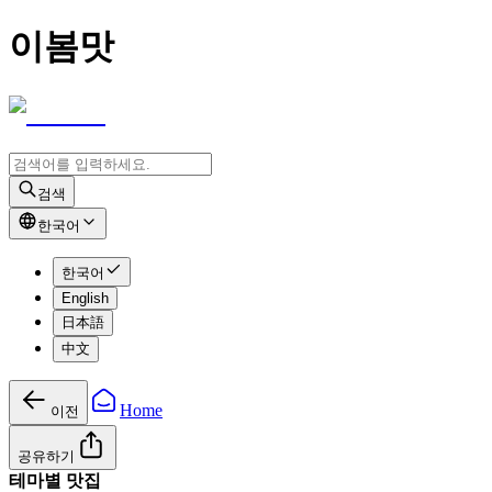
이봄맛
검색
한국어
한국어
English
日本語
中文
Home
이전
공유하기
테마별 맛집