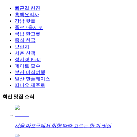
퇴근길 한잔
흑백요리사
강남 핫플
종로 / 을지로
국밥 한그릇
중식 천국
브런치
서촌 산책
성시경 Pick!
데이트 필수
부산 미식여행
일산 핫플레이스
떠나요 제주로
최신 맛집 소식
서울 마포구에서 취향 따라 고르는 한 끼 맛집