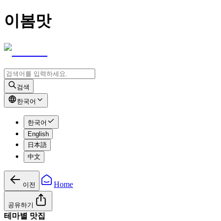
이봄맛
검색
한국어
한국어
English
日本語
中文
Home
이전
공유하기
테마별 맛집