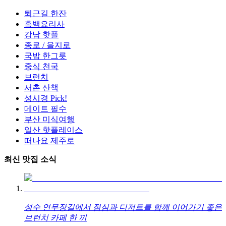
퇴근길 한잔
흑백요리사
강남 핫플
종로 / 을지로
국밥 한그릇
중식 천국
브런치
서촌 산책
성시경 Pick!
데이트 필수
부산 미식여행
일산 핫플레이스
떠나요 제주로
최신 맛집 소식
성수 연무장길에서 점심과 디저트를 함께 이어가기 좋은
브런치 카페 한 끼