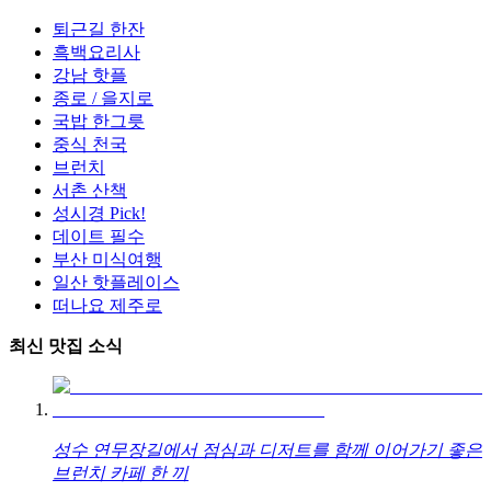
퇴근길 한잔
흑백요리사
강남 핫플
종로 / 을지로
국밥 한그릇
중식 천국
브런치
서촌 산책
성시경 Pick!
데이트 필수
부산 미식여행
일산 핫플레이스
떠나요 제주로
최신 맛집 소식
성수 연무장길에서 점심과 디저트를 함께 이어가기 좋은
브런치 카페 한 끼