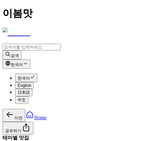
이봄맛
검색
한국어
한국어
English
日本語
中文
Home
이전
공유하기
테마별 맛집