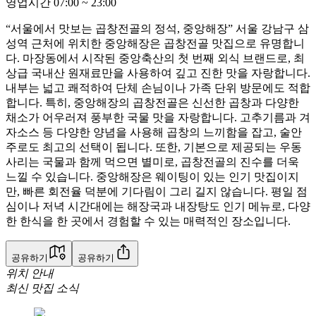
영업시간
07:00
~
23:00
“서울에서 맛보는 곱창전골의 정석, 중앙해장” 서울 강남구 삼
성역 근처에 위치한 중앙해장은 곱창전골 맛집으로 유명합니
다. 마장동에서 시작된 중앙축산의 첫 번째 외식 브랜드로, 최
상급 국내산 원재료만을 사용하여 깊고 진한 맛을 자랑합니다.
내부는 넓고 쾌적하여 단체 손님이나 가족 단위 방문에도 적합
합니다. 특히, 중앙해장의 곱창전골은 신선한 곱창과 다양한
채소가 어우러져 풍부한 국물 맛을 자랑합니다. 고추기름과 겨
자소스 등 다양한 양념을 사용해 곱창의 느끼함을 잡고, 술안
주로도 최고의 선택이 됩니다. 또한, 기본으로 제공되는 우동
사리는 국물과 함께 먹으면 별미로, 곱창전골의 진수를 더욱
느낄 수 있습니다. 중앙해장은 웨이팅이 있는 인기 맛집이지
만, 빠른 회전율 덕분에 기다림이 그리 길지 않습니다. 평일 점
심이나 저녁 시간대에는 해장국과 내장탕도 인기 메뉴로, 다양
한 한식을 한 곳에서 경험할 수 있는 매력적인 장소입니다.
공유하기
공유하기
위치 안내
최신 맛집 소식