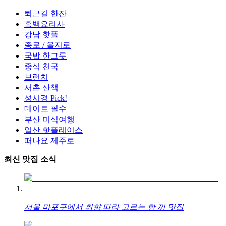
퇴근길 한잔
흑백요리사
강남 핫플
종로 / 을지로
국밥 한그릇
중식 천국
브런치
서촌 산책
성시경 Pick!
데이트 필수
부산 미식여행
일산 핫플레이스
떠나요 제주로
최신 맛집 소식
서울 마포구에서 취향 따라 고르는 한 끼 맛집