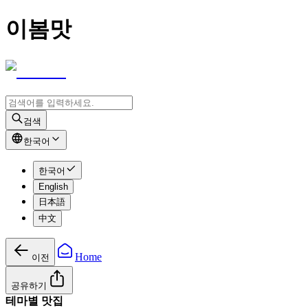
이봄맛
검색
한국어
한국어
English
日本語
中文
Home
이전
공유하기
테마별 맛집