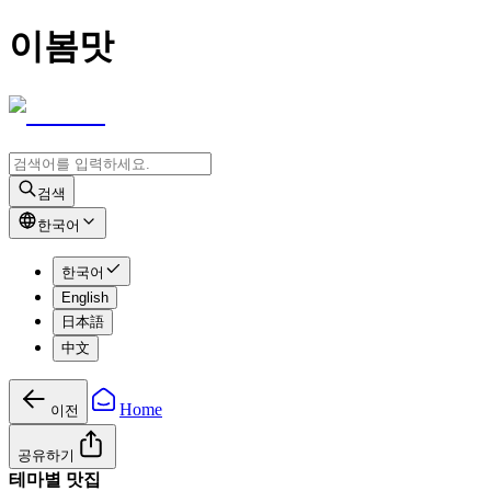
이봄맛
검색
한국어
한국어
English
日本語
中文
Home
이전
공유하기
테마별 맛집