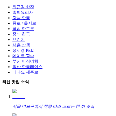
퇴근길 한잔
흑백요리사
강남 핫플
종로 / 을지로
국밥 한그릇
중식 천국
브런치
서촌 산책
성시경 Pick!
데이트 필수
부산 미식여행
일산 핫플레이스
떠나요 제주로
최신 맛집 소식
서울 마포구에서 취향 따라 고르는 한 끼 맛집