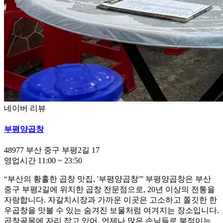
네이버 리뷰
부평양곱창
48977
부산 중구 부평2길 17
영업시간
11:00
~
23:50
“부산의 황홀한 곱창 맛집, '부평양곱창'” 부평양곱창은 부산
중구 부평2길에 위치한 곱창 전문점으로, 20년 이상의 전통을
자랑합니다. 자갈치시장과 가까운 이곳은 고소하고 쫄깃한 한
우곱창을 맛볼 수 있는 숨겨진 보물처럼 여겨지는 장소입니다.
곱창골목에 자리 잡고 있어, 언제나 많은 손님들로 북적이는