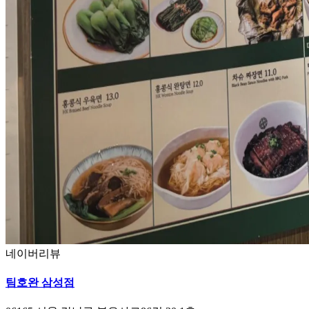
네이버리뷰
팀호완 삼성점