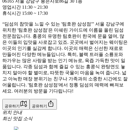
06165
서울 강남구 봉은사로86길 30
1층
영업시간
11:30
~
21:30
휴식시간
15:00
~
17:30
“딤섬의 참맛을 느낄 수 있는 '팀호완 삼성점'” 서울 강남구에
위치한 '팀호완 삼성점'은 미쉐린 가이드에 이름을 올린 딤섬
전문점입니다. 홍콩의 유명한 팀호완이 한국에 문을 열며, 많
은 이들의 입맛을 사로잡고 있죠. 곳곳에서 벌어지는 웨이팅은
이곳의 인기를 실감케 합니다. 이곳의 매력은 신선한 재료로
만들어진 다양한 메뉴들입니다. 특히, 블랙 트러플 소룡포와
하가우는 많은 사랑을 받는 인기 메뉴로, 육즙 가득한 맛이 일
품입니다. 각종 딤섬과 함께 즐길 수 있는 홍콩식 완탕면도 놓
치지 말아야 할 별미로, 따뜻한 국물이 마음을 녹여 줍니다. 넓
고 아늑한 매장 분위기는 친구나 가족과의 소중한 시간에도 잘
어울립니다. '팀호완 삼성점'에서 정통 딤섬의 매력에 빠져보
세요. 여러분의 방문을 기다립니다!
공유하기
공유하기
위치 안내
최신 맛집 소식