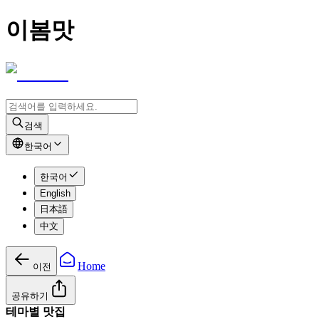
이봄맛
검색
한국어
한국어
English
日本語
中文
Home
이전
공유하기
테마별 맛집