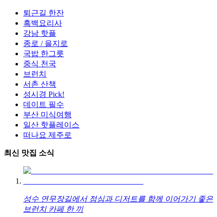
퇴근길 한잔
흑백요리사
강남 핫플
종로 / 을지로
국밥 한그릇
중식 천국
브런치
서촌 산책
성시경 Pick!
데이트 필수
부산 미식여행
일산 핫플레이스
떠나요 제주로
최신 맛집 소식
성수 연무장길에서 점심과 디저트를 함께 이어가기 좋은
브런치 카페 한 끼