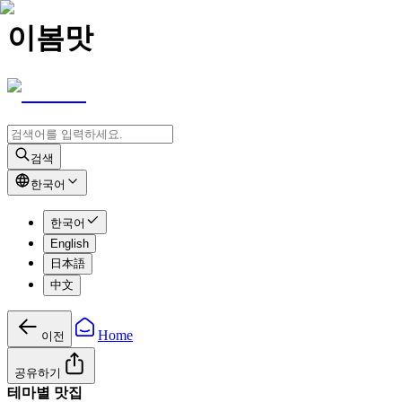
이봄맛
검색
한국어
한국어
English
日本語
中文
Home
이전
공유하기
테마별 맛집