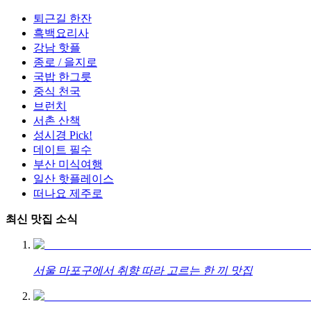
퇴근길 한잔
흑백요리사
강남 핫플
종로 / 을지로
국밥 한그릇
중식 천국
브런치
서촌 산책
성시경 Pick!
데이트 필수
부산 미식여행
일산 핫플레이스
떠나요 제주로
최신 맛집 소식
서울 마포구에서 취향 따라 고르는 한 끼 맛집