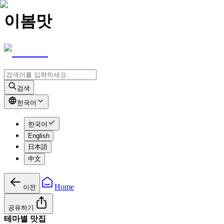
이봄맛
검색
한국어
한국어
English
日本語
中文
Home
이전
공유하기
테마별 맛집