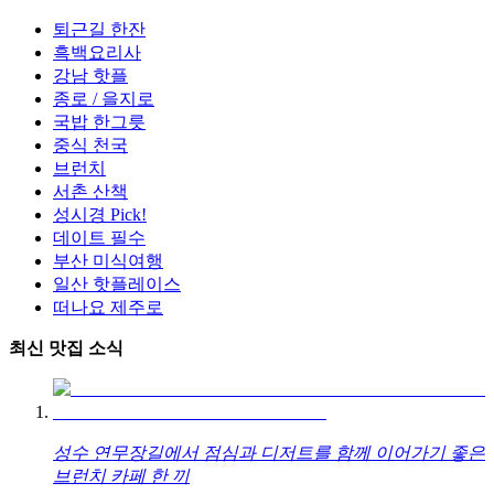
퇴근길 한잔
흑백요리사
강남 핫플
종로 / 을지로
국밥 한그릇
중식 천국
브런치
서촌 산책
성시경 Pick!
데이트 필수
부산 미식여행
일산 핫플레이스
떠나요 제주로
최신 맛집 소식
성수 연무장길에서 점심과 디저트를 함께 이어가기 좋은
브런치 카페 한 끼