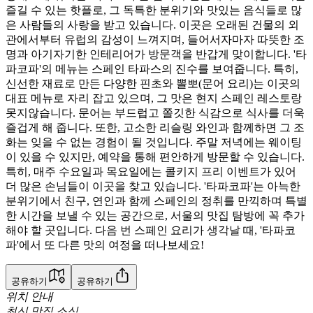
즐길 수 있는 핫플로, 그 독특한 분위기와 맛있는 음식들로 많
은 사람들의 사랑을 받고 있습니다. 이곳은 오래된 건물의 외
관에서부터 유럽의 감성이 느껴지며, 들어서자마자 따뜻한 조
명과 아기자기한 인테리어가 방문객을 반갑게 맞이합니다. '타
파코파'의 메뉴는 스페인 타파스의 진수를 보여줍니다. 특히,
신선한 재료로 만든 다양한 핀초와 뽈뽀(문어 요리)는 이곳의
대표 메뉴로 자리 잡고 있으며, 그 맛은 현지 스페인 레스토랑
못지않습니다. 문어는 부드럽고 쫄깃한 식감으로 식사를 더욱
즐겁게 해 줍니다. 또한, 고소한 리슬링 와인과 함께하면 그 조
화는 잊을 수 없는 경험이 될 것입니다. 주말 저녁에는 웨이팅
이 있을 수 있지만, 예약을 통해 편안하게 방문할 수 있습니다.
특히, 매주 수요일과 목요일에는 콜키지 프리 이벤트가 있어
더 많은 손님들이 이곳을 찾고 있습니다. '타파코파'는 아늑한
분위기에서 친구, 연인과 함께 스페인의 정취를 만끽하며 특별
한 시간을 보낼 수 있는 공간으로, 서울의 맛집 탐방에 꼭 추가
해야 할 곳입니다. 다음 번 스페인 요리가 생각날 때, '타파코
파'에서 또 다른 맛의 여정을 떠나보세요!
공유하기
공유하기
위치 안내
최신 맛집 소식