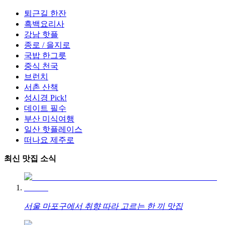
퇴근길 한잔
흑백요리사
강남 핫플
종로 / 을지로
국밥 한그릇
중식 천국
브런치
서촌 산책
성시경 Pick!
데이트 필수
부산 미식여행
일산 핫플레이스
떠나요 제주로
최신 맛집 소식
서울 마포구에서 취향 따라 고르는 한 끼 맛집