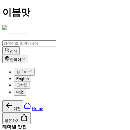
이봄맛
검색
한국어
한국어
English
日本語
中文
Home
이전
공유하기
테마별 맛집