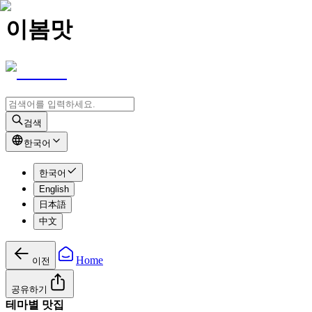
이봄맛
검색
한국어
한국어
English
日本語
中文
Home
이전
공유하기
테마별 맛집