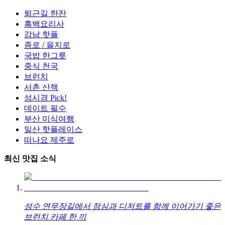
퇴근길 한잔
흑백요리사
강남 핫플
종로 / 을지로
국밥 한그릇
중식 천국
브런치
서촌 산책
성시경 Pick!
데이트 필수
부산 미식여행
일산 핫플레이스
떠나요 제주로
최신 맛집 소식
성수 연무장길에서 점심과 디저트를 함께 이어가기 좋은
브런치 카페 한 끼