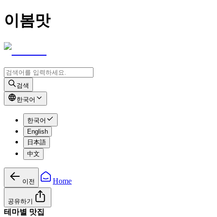
이봄맛
검색
한국어
한국어
English
日本語
中文
Home
이전
공유하기
테마별 맛집