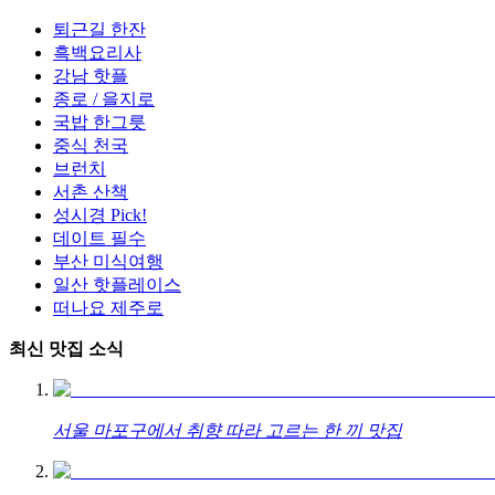
퇴근길 한잔
흑백요리사
강남 핫플
종로 / 을지로
국밥 한그릇
중식 천국
브런치
서촌 산책
성시경 Pick!
데이트 필수
부산 미식여행
일산 핫플레이스
떠나요 제주로
최신 맛집 소식
서울 마포구에서 취향 따라 고르는 한 끼 맛집