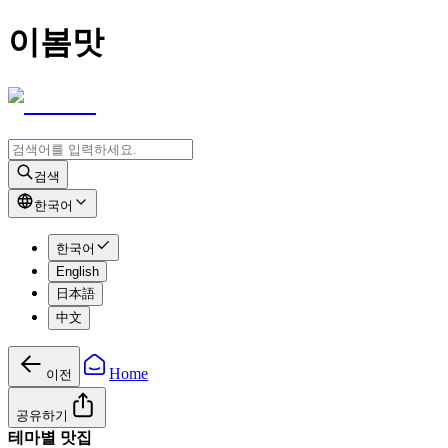
이봄맛
검색
한국어
한국어
English
日本語
中文
Home
이전
공유하기
테마별 맛집