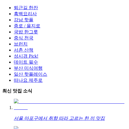
퇴근길 한잔
흑백요리사
강남 핫플
종로 / 을지로
국밥 한그릇
중식 천국
브런치
서촌 산책
성시경 Pick!
데이트 필수
부산 미식여행
일산 핫플레이스
떠나요 제주로
최신 맛집 소식
서울 마포구에서 취향 따라 고르는 한 끼 맛집