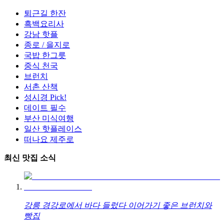
퇴근길 한잔
흑백요리사
강남 핫플
종로 / 을지로
국밥 한그릇
중식 천국
브런치
서촌 산책
성시경 Pick!
데이트 필수
부산 미식여행
일산 핫플레이스
떠나요 제주로
최신 맛집 소식
강릉 경강로에서 바다 들렀다 이어가기 좋은 브런치와
빵집