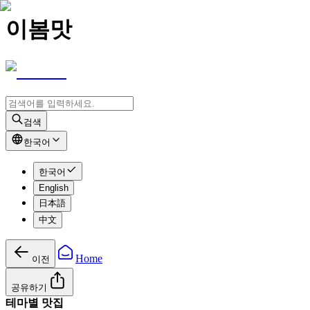
이봄맛
검색
한국어
한국어
English
日本語
中文
Home
이전
공유하기
테마별 맛집