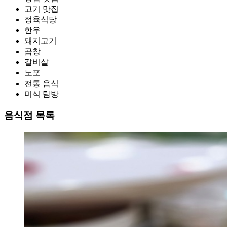
고기 맛집
정육식당
한우
돼지고기
곱창
갈비살
노포
전통 음식
미식 탐방
음식점 목록