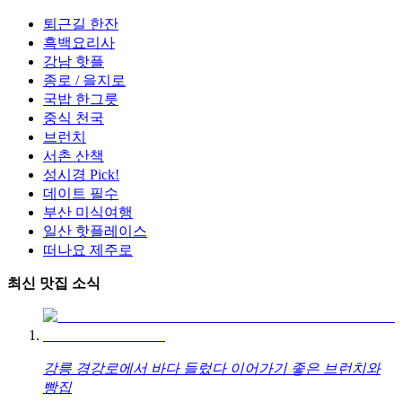
퇴근길 한잔
흑백요리사
강남 핫플
종로 / 을지로
국밥 한그릇
중식 천국
브런치
서촌 산책
성시경 Pick!
데이트 필수
부산 미식여행
일산 핫플레이스
떠나요 제주로
최신 맛집 소식
강릉 경강로에서 바다 들렀다 이어가기 좋은 브런치와
빵집