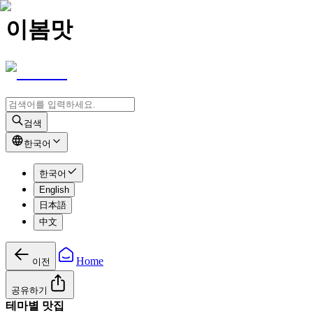
이봄맛
검색
한국어
한국어
English
日本語
中文
Home
이전
공유하기
테마별 맛집