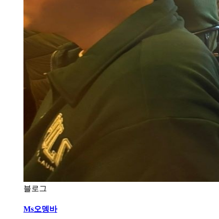
블로그
Ms오뎅바