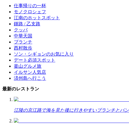
仕事帰りの一杯
モノクロシェフ
江南のホットスポット
鍾路 / 乙支路
クッパ
中華天国
ブランチ
西村散歩
ソン・シギョンのお気に入り
デート必須スポット
釜山グルメ旅
イルサン人気店
済州島へ行こう
最新のレストラン
江陵の京江路で海を見た後に行きやすいブランチとパン