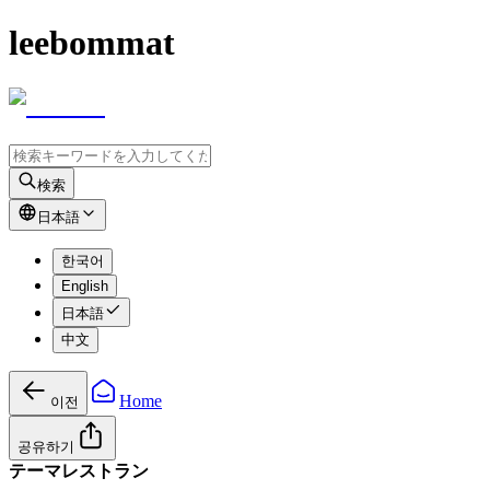
leebommat
検索
日本語
한국어
English
日本語
中文
Home
이전
공유하기
テーマレストラン