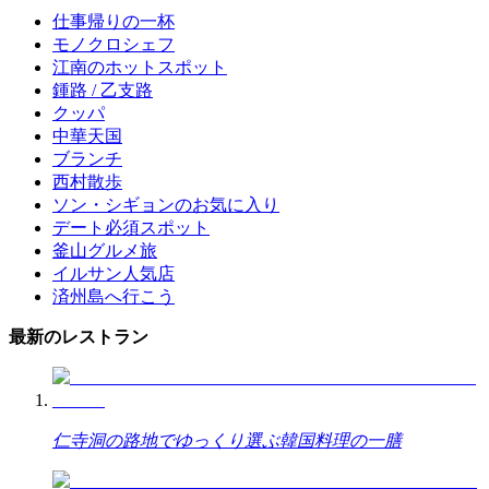
仕事帰りの一杯
モノクロシェフ
江南のホットスポット
鍾路 / 乙支路
クッパ
中華天国
ブランチ
西村散歩
ソン・シギョンのお気に入り
デート必須スポット
釜山グルメ旅
イルサン人気店
済州島へ行こう
最新のレストラン
仁寺洞の路地でゆっくり選ぶ韓国料理の一膳