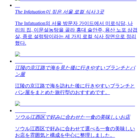
The Infatuation이 짚은 서울 로컬 식사 3곳
The Infatuation의 서울 방문자 가이드에서 미로식당, 나
리의 집, 이문설농탕을 골라 홍대 술안주, 용산 노포 삼겹
살, 종로 설렁탕이라는 세 가지 로컬 식사 장면으로 정리
했다.
江陵の京江路で海を見た後に行きやすいブランチとパ
ン屋
江陵の京江路で海を訪れた後に行きやすいブランチと
パン屋をまとめた旅行型のおすすめです。
ソウル江西区で好みに合わせた一食の美味しいお店
ソウル江西区で好みに合わせて選べる一食の美味しい
お店を雰囲気と構成を中心に整理しました。