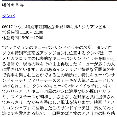
네이버 리뷰
タンパ
06017
ソウル特別市江南区彦州路168キル5 ジミアンビル
営業時間
11:30
~
21:00
休憩時間
15:30
~
17:00
"アックジョンのキューバンサンドイッチの名所、'タンパ'"
ソウル特別市江南区アックジョンに位置する'タンパ'は、ア
メリカフロリダの代表的なキューバンサンドイッチを味わえ
る場所で、現地の味をそのまま再現したメニューが多くの人
に愛されています。趣のあるインテリアと快適な雰囲気の中
で食事を楽しむことができるこの場所は、特にキューバンサ
ンドイッチとフィリーチーズステーキが人気メニューとして
挙げられます。 タンパのキューバンサンドイッチは、薄く
てパリッとしたキューバ風のパンに濃厚な味の豚肉とサラ
ミ、スイスチーズが調和し、さまざまな野菜と共に提供され
てあっさりしながらも香ばしい風味を誇ります。映画『アメ
リカンシェフ』に登場したこのサンドイッチは、男女問わず
誰にでも愛される味で、一口噛めば本物のアメリカの味を感