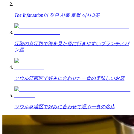
The Infatuation이 짚은 서울 로컬 식사 3곳
江陵の京江路で海を見た後に行きやすいブランチとパ
ン屋
ソウル江西区で好みに合わせた一食の美味しいお店
ソウル麻浦区で好みに合わせて選ぶ一食の名店