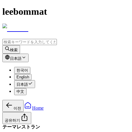
leebommat
検索
日本語
한국어
English
日本語
中文
Home
이전
공유하기
テーマレストラン