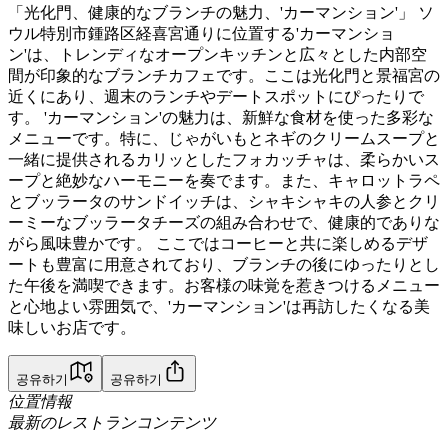
「光化門、健康的なブランチの魅力、'カーマンション'」 ソ
ウル特別市鍾路区経喜宮通りに位置する'カーマンショ
ン'は、トレンディなオープンキッチンと広々とした内部空
間が印象的なブランチカフェです。ここは光化門と景福宮の
近くにあり、週末のランチやデートスポットにぴったりで
す。 'カーマンション'の魅力は、新鮮な食材を使った多彩な
メニューです。特に、じゃがいもとネギのクリームスープと
一緒に提供されるカリッとしたフォカッチャは、柔らかいス
ープと絶妙なハーモニーを奏でます。また、キャロットラペ
とブッラータのサンドイッチは、シャキシャキの人参とクリ
ーミーなブッラータチーズの組み合わせで、健康的でありな
がら風味豊かです。 ここではコーヒーと共に楽しめるデザ
ートも豊富に用意されており、ブランチの後にゆったりとし
た午後を満喫できます。お客様の味覚を惹きつけるメニュー
と心地よい雰囲気で、'カーマンション'は再訪したくなる美
味しいお店です。
공유하기
공유하기
位置情報
最新のレストランコンテンツ