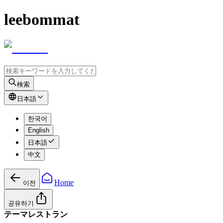
leebommat
検索
日本語
한국어
English
日本語
中文
Home
이전
공유하기
テーマレストラン