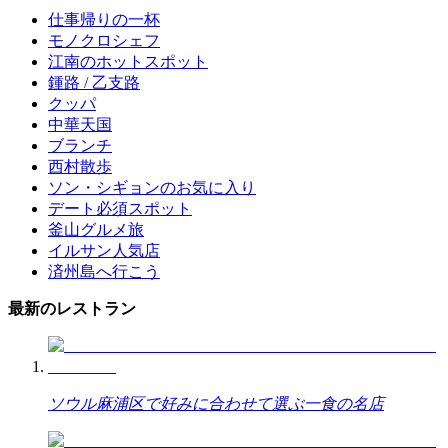
仕事帰りの一杯
モノクロシェフ
江南のホットスポット
鍾路 / 乙支路
クッパ
中華天国
ブランチ
西村散歩
ソン・シギョンのお気に入り
デート必須スポット
釜山グルメ旅
イルサン人気店
済州島へ行こう
最新のレストラン
ソウル麻浦区で好みに合わせて選ぶ一食の名店