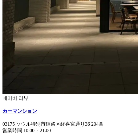
네이버 리뷰
カーマンション
03175
ソウル特別市鍾路区経喜宮通り36
204호
営業時間
10:00
~
21:00