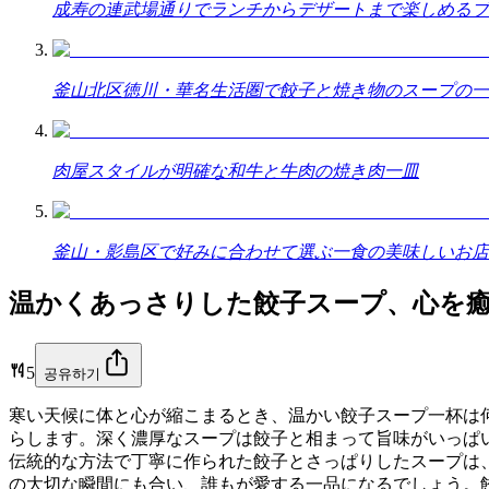
成寿の連武場通りでランチからデザートまで楽しめるブ
釜山北区徳川・華名生活圏で餃子と焼き物のスープの一
肉屋スタイルが明確な和牛と牛肉の焼き肉一皿
釜山・影島区で好みに合わせて選ぶ一食の美味しいお店
温かくあっさりした餃子スープ、心を
5
공유하기
寒い天候に体と心が縮こまるとき、温かい餃子スープ一杯は
らします。深く濃厚なスープは餃子と相まって旨味がいっぱ
伝統的な方法で丁寧に作られた餃子とさっぱりしたスープは
の大切な瞬間にも合い、誰もが愛する一品になるでしょう。