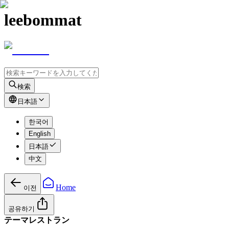
leebommat
検索
日本語
한국어
English
日本語
中文
Home
이전
공유하기
テーマレストラン