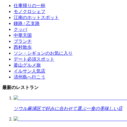
仕事帰りの一杯
モノクロシェフ
江南のホットスポット
鍾路 / 乙支路
クッパ
中華天国
ブランチ
西村散歩
ソン・シギョンのお気に入り
デート必須スポット
釜山グルメ旅
イルサン人気店
済州島へ行こう
最新のレストラン
ソウル麻浦区で好みに合わせて選ぶ一食の美味しい店